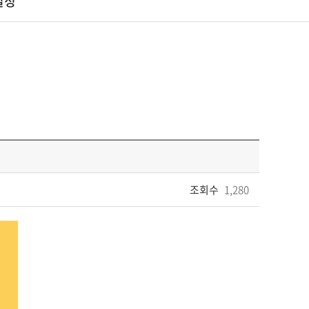
일정
조회수
1,280