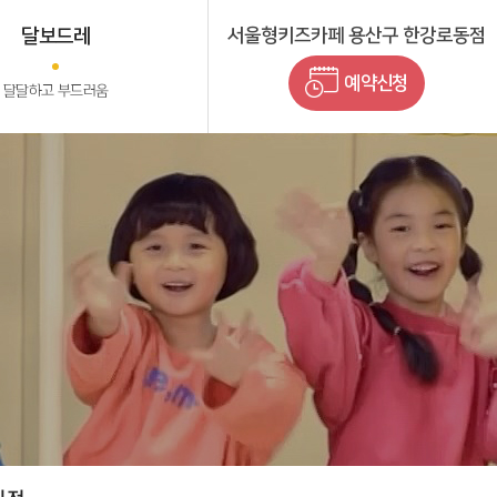
달보드레
서울형키즈카페 용산구 한강로동점
예약신청
달달하고 부드러움