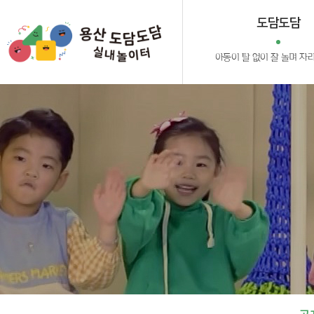
도담도담
아동이 탈 없이 잘 놀며 자