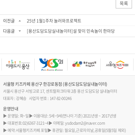
목록
이전글
25년 1월1주차 놀러와프로젝트
다음글
[용산도담도담실내놀이터]설 맞이 민속놀이 한마당
서울형 키즈카페 용산구 한강로동점 (용산도담도담실내놀이터)
서울시 용산구 서빙고로 17, 센트럴파크타워 2층 용산 도담도담 실내놀이터
대표자 : 강혜승 사업자 번호 : 147-82-00246
운영안내
▶ 운영일: 화~일
▶ 이용대상: 5세~9세(연나이 기준) 2021년생 ~ 2017년생
▶ 대표번호:02)6367-3121~4
▶ 이메일: ysdodam2@naver.com
▶ 예약:서울형키즈카페 포털
▶ 휴관일: 월요일,근로자의날,공휴일(5월5일 제외)