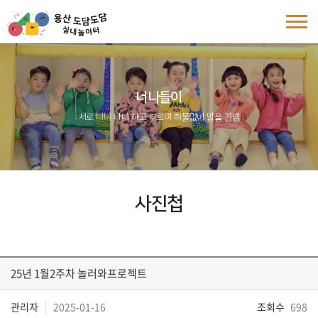
너나들이
서로 너니 나니 하고 부르며 허물없이 말을 건넴
사진첩
25년 1월2주차 놀러와프로젝트
관리자
2025-01-16
조회수
698