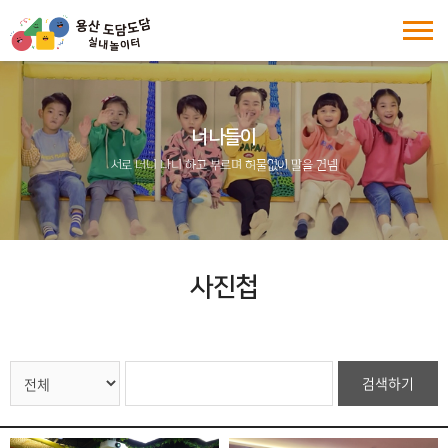
너나들이
서로 너니 나니 하고 부르며 허물없이 말을 건넴
사진첩
검색하기