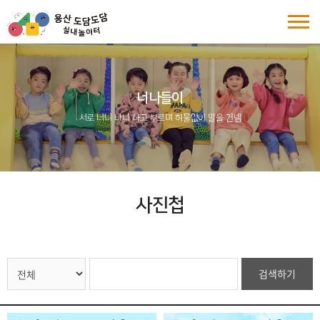
너나들이
서로 너니 나니 하고 부르며 허물없이 말을 건넴
사진첩
검색하기