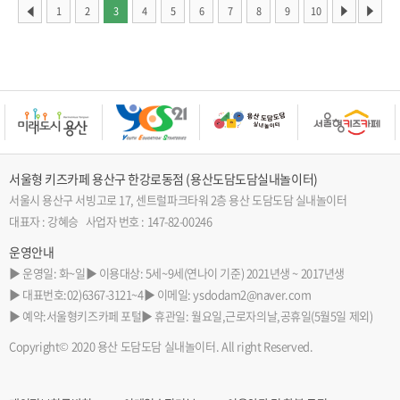
1
2
3
4
5
6
7
8
9
10
서울형 키즈카페 용산구 한강로동점 (용산도담도담실내놀이터)
서울시 용산구 서빙고로 17, 센트럴파크타워 2층 용산 도담도담 실내놀이터
대표자 : 강혜승 사업자 번호 : 147-82-00246
운영안내
▶ 운영일: 화~일
▶ 이용대상: 5세~9세(연나이 기준) 2021년생 ~ 2017년생
▶ 대표번호:02)6367-3121~4
▶ 이메일: ysdodam2@naver.com
▶ 예약:서울형키즈카페 포털
▶ 휴관일: 월요일,근로자의날,공휴일(5월5일 제외)
Copyright© 2020 용산 도담도담 실내놀이터. All right Reserved.