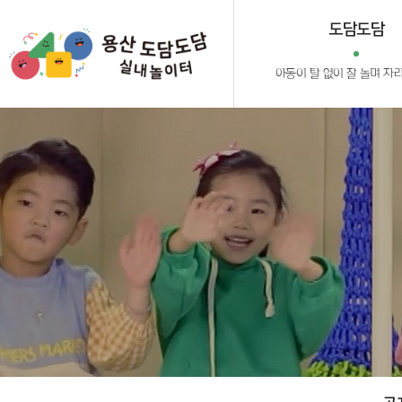
도담도담
아동이 탈 없이 잘 놀며 자