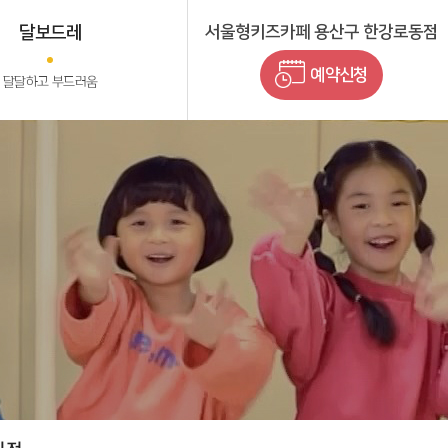
달보드레
서울형키즈카페 용산구 한강로동점
예약신청
달달하고 부드러움